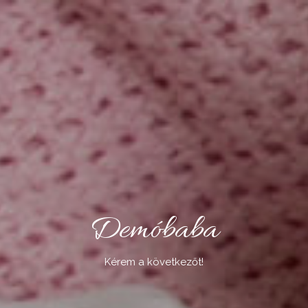
Demóbaba
Kérem a következőt!