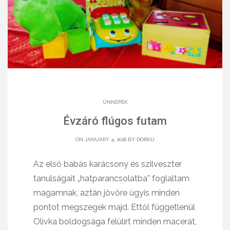
ÜNNEPEK
Évzáró flúgos futam
ON JANUARY 4, 2018 BY
DORKIJ
Az első babás karácsony és szilveszter
tanulságait „hatparancsolatba” foglaltam
magamnak, aztán jövőre úgyis minden
pontot megszegek majd. Ettől függetlenül
Olívka boldogsága felülírt minden macerát,