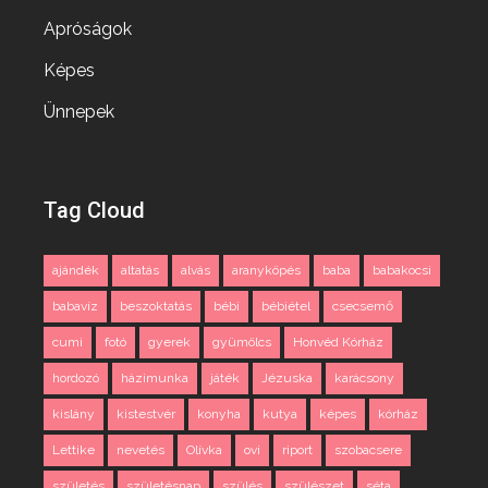
Apróságok
Képes
Ünnepek
Tag Cloud
ajándék
altatás
alvás
aranyköpés
baba
babakocsi
babavíz
beszoktatás
bébi
bébiétel
csecsemő
cumi
fotó
gyerek
gyümölcs
Honvéd Kórház
hordozó
házimunka
játék
Jézuska
karácsony
kislány
kistestvér
konyha
kutya
képes
kórház
Lettike
nevetés
Olívka
ovi
riport
szobacsere
születés
születésnap
szülés
szülészet
séta