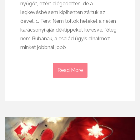
nyűgöt, ezért elégedetten, de a
legkevésbé sem kipihenten zártuk az
óévet. 1. Terv: Nem töltök heteket a neten
karácsonyi ajándéktippeket keresve, főleg
nem Bubának, a család úgyis elhalmoz
minket jobbnál jobb
Read More