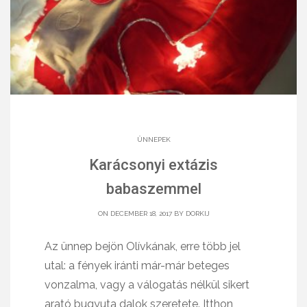
ÜNNEPEK
Karácsonyi extázis
babaszemmel
ON DECEMBER 18, 2017 BY
DORKIJ
Az ünnep bejön Olívkának, erre több jel
utal: a fények iránti már-már beteges
vonzalma, vagy a válogatás nélkül sikert
arató bugyuta dalok szeretete. Itthon