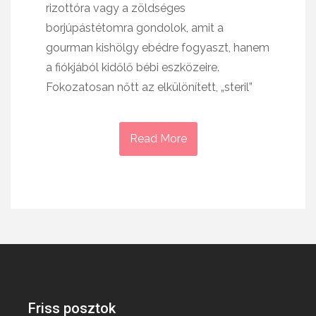
rizottóra vagy a zöldséges
borjúpástétomra gondolok, amit a
gourman kishölgy ebédre fogyaszt, hanem
a fiókjából kidőlő bébi eszközeire.
Fokozatosan nőtt az elkülönített, „steril”
Read More
Friss posztok