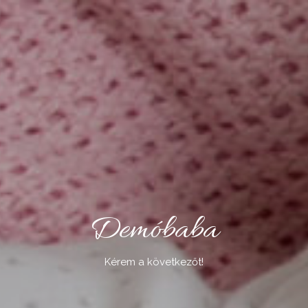
Demóbaba
Kérem a következőt!