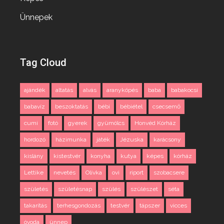
Ünnepek
Tag Cloud
ajándék
altatás
alvás
aranyköpés
baba
babakocsi
babavíz
beszoktatás
bébi
bébiétel
csecsemő
cumi
fotó
gyerek
gyümölcs
Honvéd Kórház
hordozó
házimunka
játék
Jézuska
karácsony
kislány
kistestvér
konyha
kutya
képes
kórház
Lettike
nevetés
Olívka
ovi
riport
szobacsere
születés
születésnap
szülés
szülészet
séta
takarítás
terhesgondozás
testvér
tápszer
vicces
óvoda
ünnep